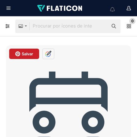
0
Salvar