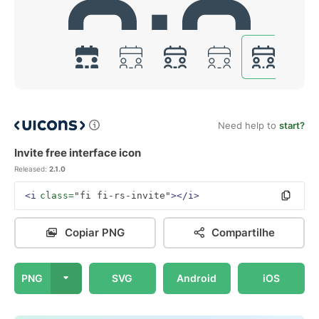
Need help to
start?
Invite free interface icon
Released:
2.1.0
<i
class=
"fi fi-rs-invite"
></i>
Copiar PNG
Compartilhe
PNG
SVG
Android
iOS