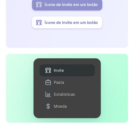
Ícone de Invite em um botão
Ícone de Invite em um botão
Invite
Pasta
Estatísticas
Moeda