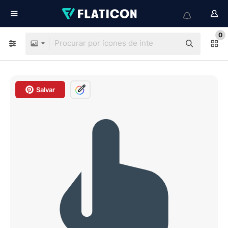
0
Salvar