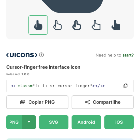
Need help to
start?
Cursor-finger free interface icon
Released:
1.0.0
<i
class=
"fi fi-sr-cursor-finger"
></i>
Copiar PNG
Compartilhe
PNG
SVG
Android
iOS