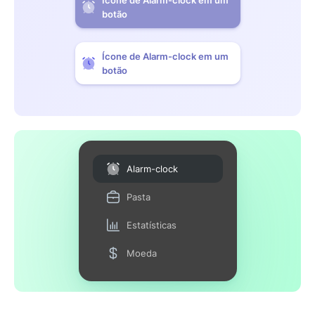
botão
Ícone de Alarm-clock em um
botão
Alarm-clock
Pasta
Estatísticas
Moeda