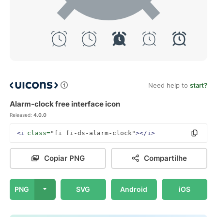
Need help to
start?
Alarm-clock free interface icon
Released:
4.0.0
<i
class=
"fi fi-ds-alarm-clock"
></i>
Copiar PNG
Compartilhe
PNG
SVG
Android
iOS