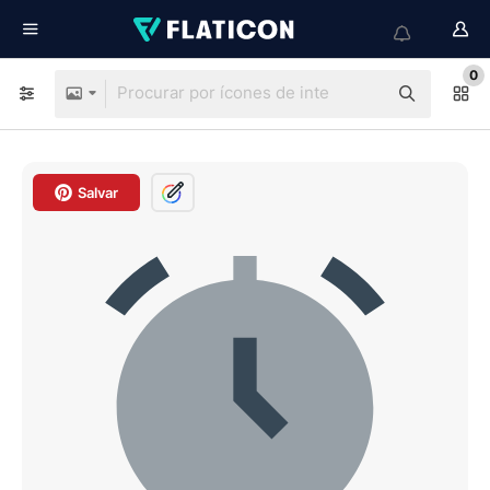
0
Salvar