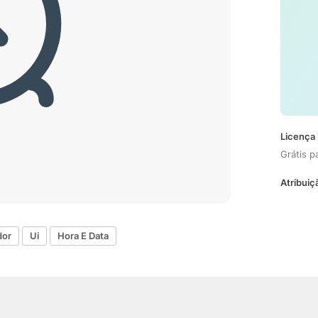
Licença 
Grátis p
Atribuiç
dor
Ui
Hora E Data