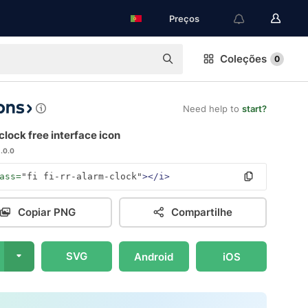
Preços
Coleções
0
Need help to
start?
lock free interface icon
1.0.0
ass=
"fi fi-rr-alarm-clock"
></i>
Copiar PNG
Compartilhe
SVG
Android
iOS