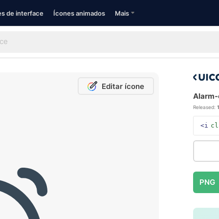
s de interface
Ícones animados
Mais
Editar ícone
Alarm-c
Released:
<i
cl
PNG