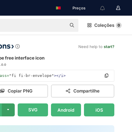
Preços
Coleções
0
Need help to
start?
e free interface icon
1.0.0
ass=
"fi fi-br-envelope"
></i>
Copiar PNG
Compartilhe
SVG
Android
iOS