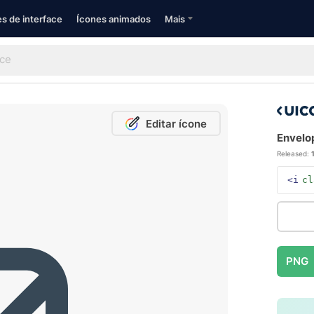
s de interface
Ícones animados
Mais
Editar ícone
Envelop
Released:
<i
cl
PNG