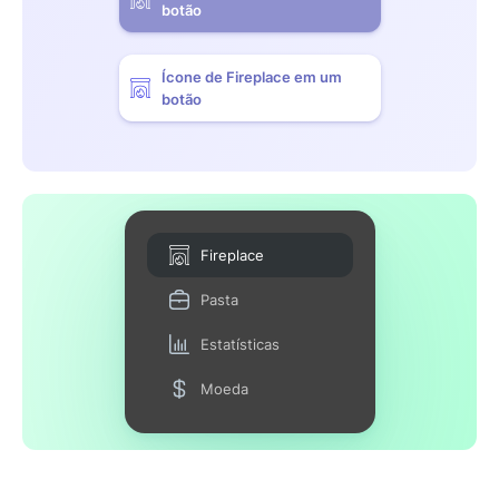
botão
Ícone de Fireplace em um
botão
Fireplace
Pasta
Estatísticas
Moeda