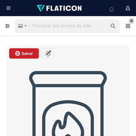
0
Salvar