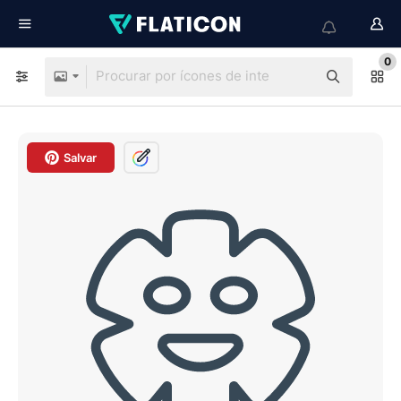
0
Salvar