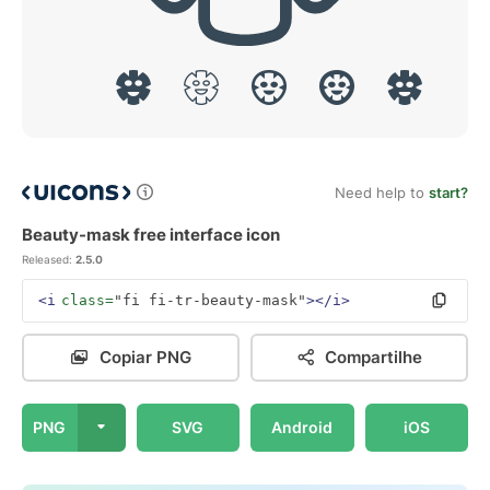
Need help to
start?
Beauty-mask free interface icon
Released:
2.5.0
<i
class=
"fi fi-tr-beauty-mask"
></i>
Copiar PNG
Compartilhe
PNG
SVG
Android
iOS