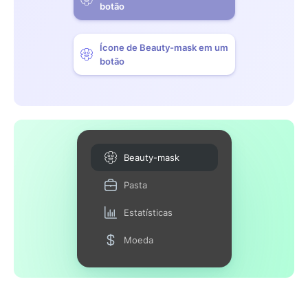
botão
Ícone de Beauty-mask em um
botão
Beauty-mask
Pasta
Estatísticas
Moeda