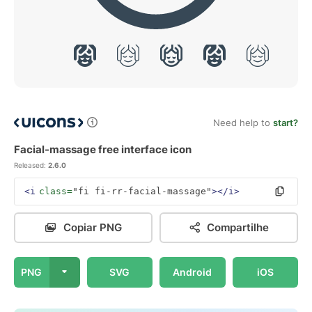
Need help to
start?
Facial-massage free interface icon
Released:
2.6.0
<i
class=
"fi fi-rr-facial-massage"
></i>
Copiar PNG
Compartilhe
PNG
SVG
Android
iOS