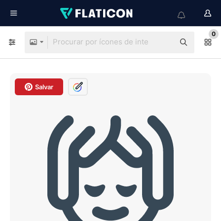
0
Salvar