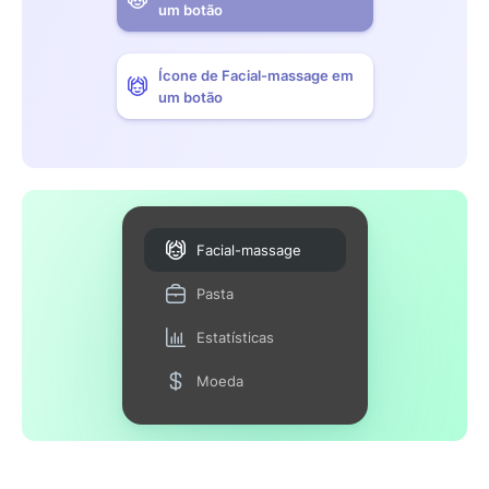
um botão
Ícone de Facial-massage em
um botão
Facial-massage
Pasta
Estatísticas
Moeda