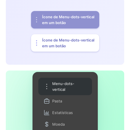
Ícone de Menu-dots-vertical
em um botão
Ícone de Menu-dots-vertical
em um botão
Menu-dots-
vertical
Pasta
Estatísticas
Moeda