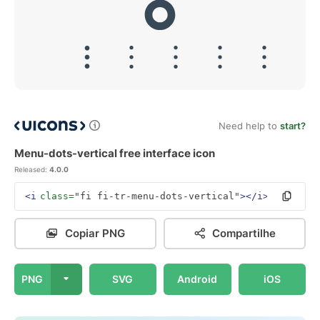
Need help to
start?
Menu-dots-vertical free interface icon
Released:
4.0.0
<i
class=
"fi fi-tr-menu-dots-vertical"
></i>
Copiar PNG
Compartilhe
PNG
SVG
Android
iOS