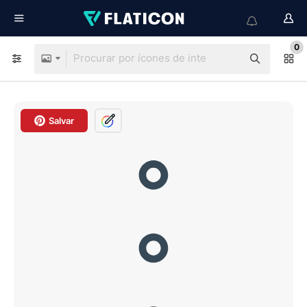
0
Salvar