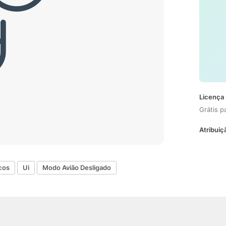
Licença 
Grátis p
Atribuiç
cos
Ui
Modo Avião Desligado