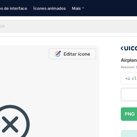
s de interface
Ícones animados
Mais
Editar ícone
Airplan
Released:
<i
cl
PNG