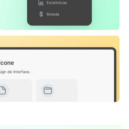
Estatísticas
Moeda
ícone
ign de interface.