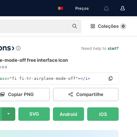
Preços
Coleções
0
Need help to
start?
e-mode-off free interface icon
3.0.0
ass=
"fi fi-tr-airplane-mode-off"
></i>
Copiar PNG
Compartilhe
SVG
Android
iOS