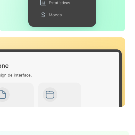
Estatísticas
Moeda
one
ign de interface.