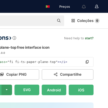
Preços
Coleções
0
Need help to
start?
lane-top free interface icon
1.0.0
ass=
"fi fi-ts-paper-plane-top"
></i>
Copiar PNG
Compartilhe
SVG
Android
iOS