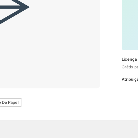
Licença 
Grátis p
Atribuiç
o De Papel