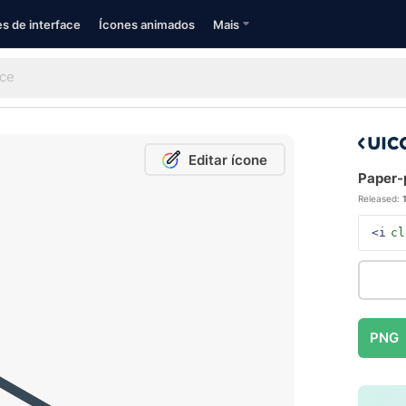
s de interface
Ícones animados
Mais
Editar ícone
Paper-p
Released:
<i
cl
PNG