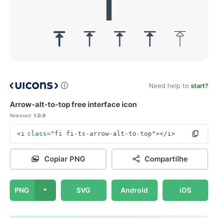
Need help to
start?
Arrow-alt-to-top free interface icon
Released:
1.0.0
<i
class=
"fi fi-ts-arrow-alt-to-top"
></i>
Copiar PNG
Compartilhe
PNG
SVG
Android
iOS