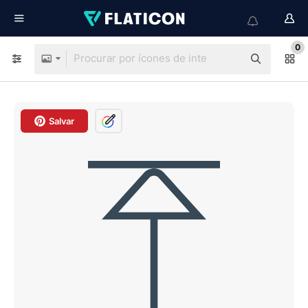
0
Salvar