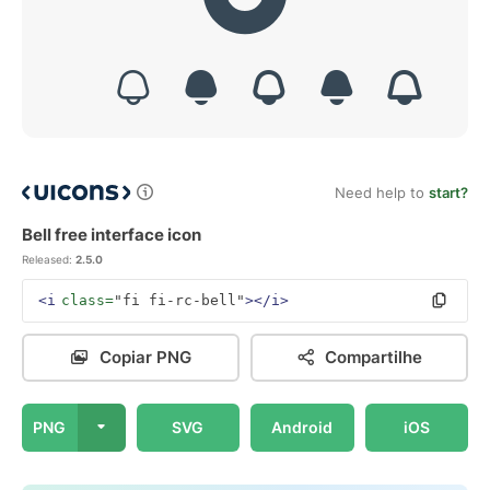
Need help to
start?
Bell free interface icon
Released:
2.5.0
<i
class=
"fi fi-rc-bell"
></i>
Copiar PNG
Compartilhe
PNG
SVG
Android
iOS