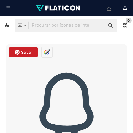
0
Salvar