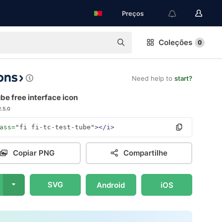
Preços
Coleções
0
Need help to
start?
be free interface icon
2.5.0
ass=
"fi fi-tc-test-tube"
></i>
Copiar PNG
Compartilhe
SVG
Android
iOS