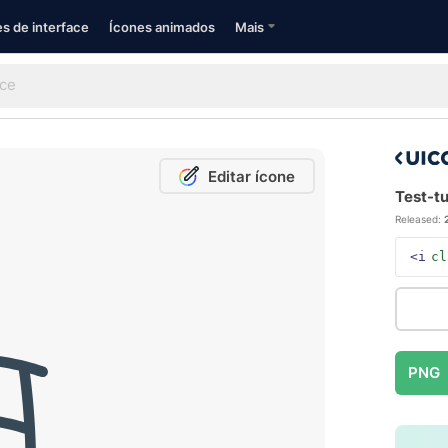
s de interface
Ícones animados
Mais
Editar ícone
Test-tu
Released:
<i
cl
PNG