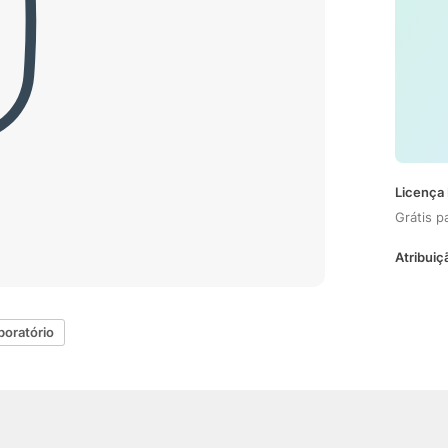
Licença 
Grátis p
Atribuiç
boratório