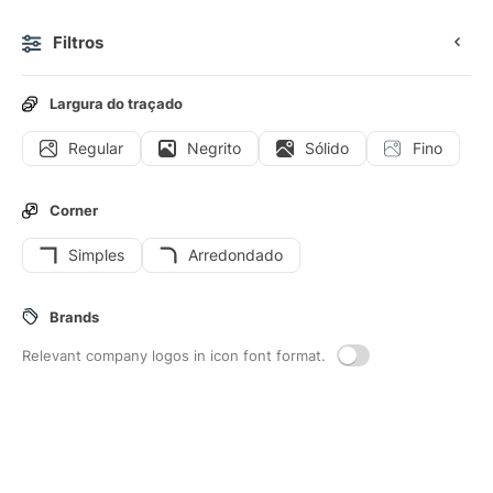
Filtros
0
Largura do traçado
Regular
Negrito
Sólido
Fino
Ícones
Figurinhas
Ícones animados
Ícones de interf
Corner
Simples
Arredondado
388
Bola
Interface icons
Brands
Relevant company logos in icon font format.