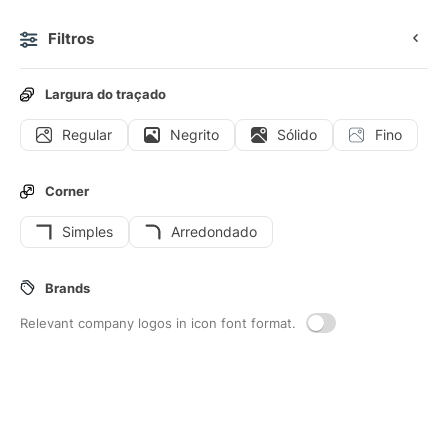
Filtros
0
Largura do traçado
Regular
Negrito
Sólido
Fino
Ícones
Figurinhas
Ícones animados
Ícones de interf
Corner
Simples
Arredondado
438
Mais
Interface icons
Brands
Relevant company logos in icon font format.