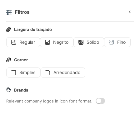
Filtros
0
Largura do traçado
Regular
Negrito
Sólido
Fino
Ícones
Figurinhas
Ícones animados
Ícones de interf
Corner
Simples
Arredondado
307
Perfil
Interface icons
Brands
Relevant company logos in icon font format.