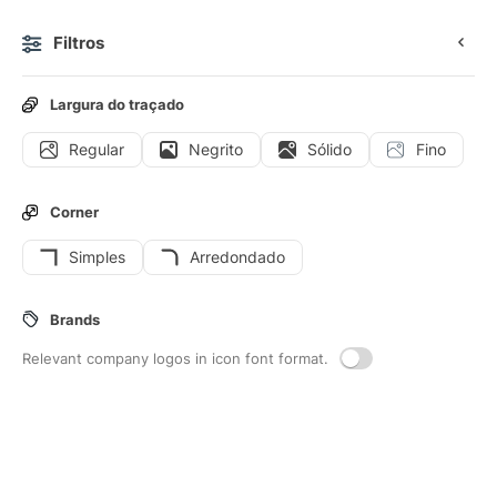
Filtros
0
Largura do traçado
Regular
Negrito
Sólido
Fino
Corner
Simples
Arredondado
Acesso para colaboradores
Brands
Seja Premium
Relevant company logos in icon font format.
CONTEÚDO
FERRAMENTAS