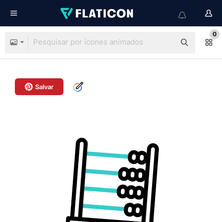
0
Salvar