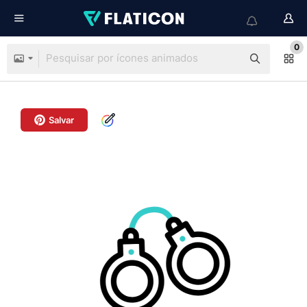
0
Salvar