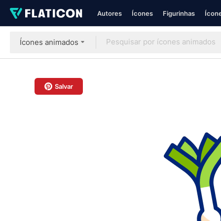
Autores
Ícones
Figurinhas
Ícone
Ícones animados
Salvar