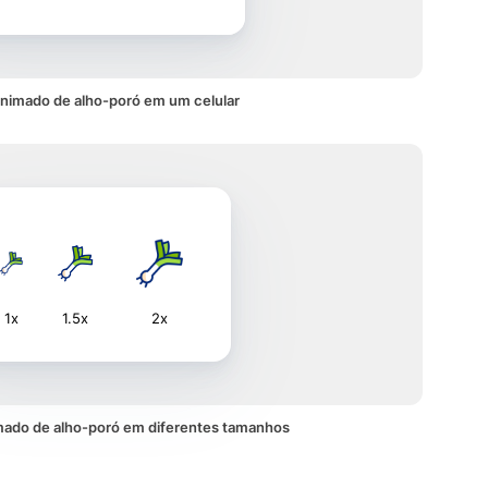
animado de alho-poró em um celular
1x
1.5x
2x
mado de alho-poró em diferentes tamanhos