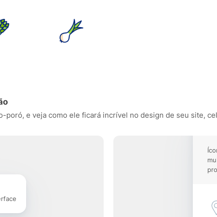
ão
poró, e veja como ele ficará incrível no design de seu site, cel
Íco
mu
pro
erface