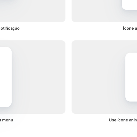
otificação
Ícone 
um menu
Use ícone ani