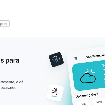
getal
is para
itamente, e dê
rocurando.