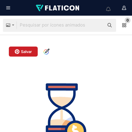
0
Salvar