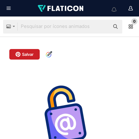
0
Salvar