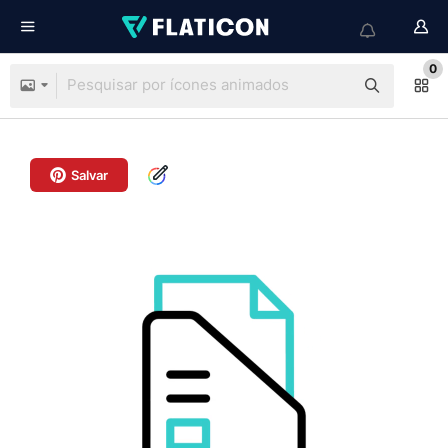
0
Salvar