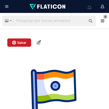
0
Salvar