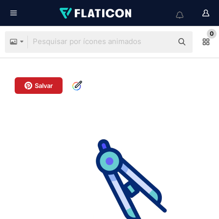
0
Salvar