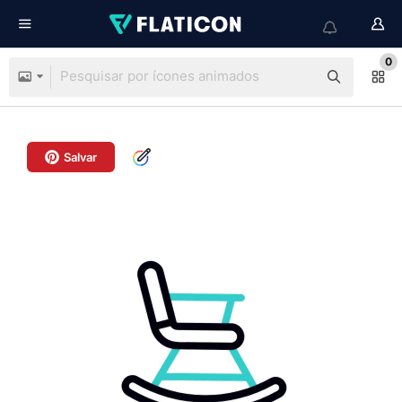
0
Salvar