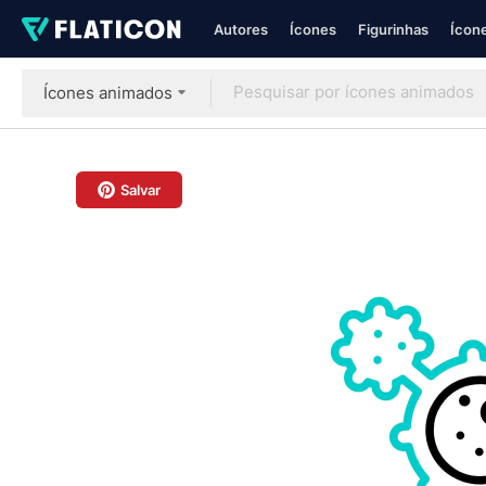
Autores
Ícones
Figurinhas
Ícone
Ícones animados
Salvar