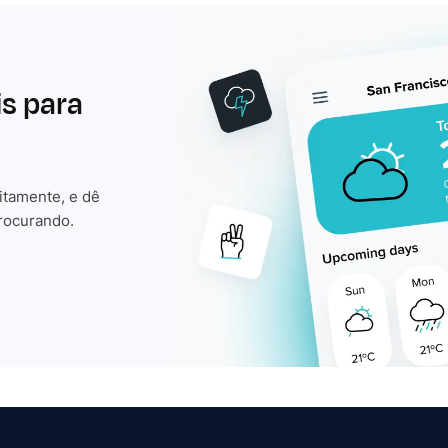
is para
itamente, e dê
rocurando.