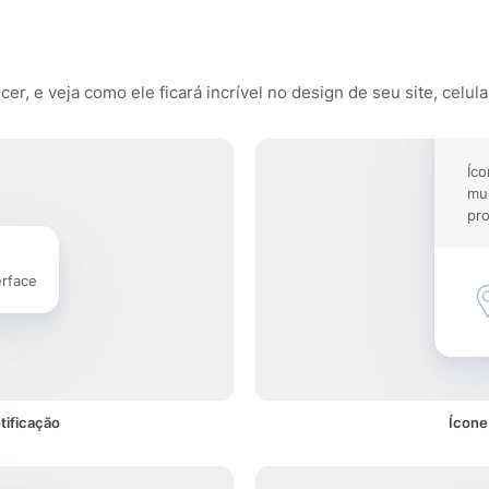
r, e veja como ele ficará incrível no design de seu site, celula
Íco
mu
pro
erface
tificação
Ícone