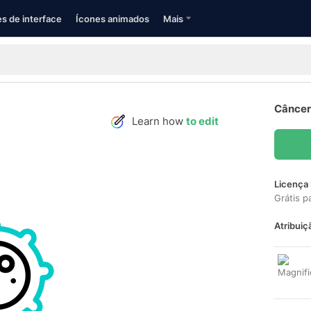
s de interface
Ícones animados
Mais
Câncer
Learn how
to edit
Licença 
Grátis p
Atribuiç