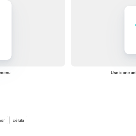
 menu
Use ícone an
mor
célula