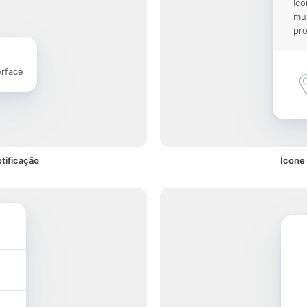
Íco
mu
pro
erface
tificação
Ícone