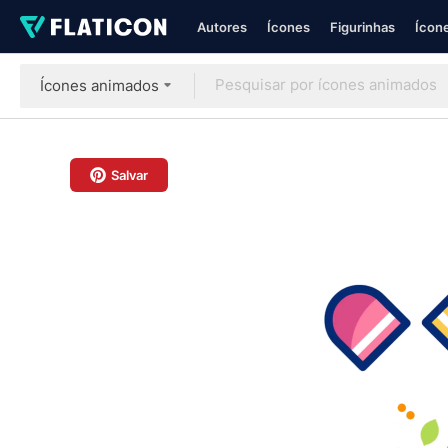
Autores
Ícones
Figurinhas
Ícone
Ícones animados
Salvar