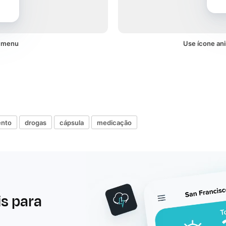
m menu
Use ícone an
nto
drogas
cápsula
medicação
is para