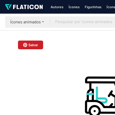
Autores
Ícones
Figurinhas
Ícone
Ícones animados
Salvar