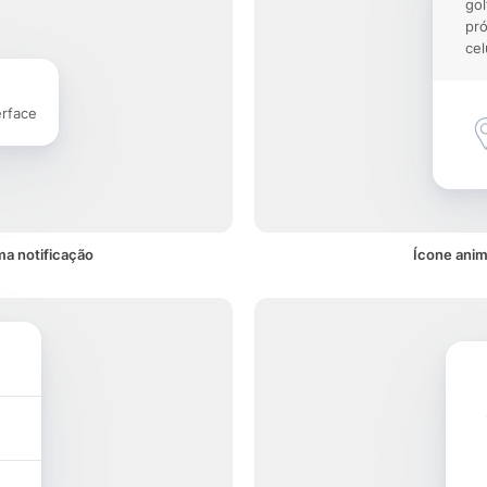
gol
pró
cel
erface
ma notificação
Ícone anim