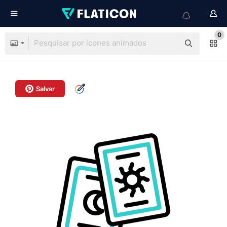
0
Salvar