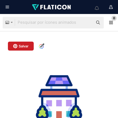
0
Salvar