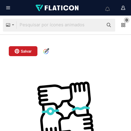
0
Salvar