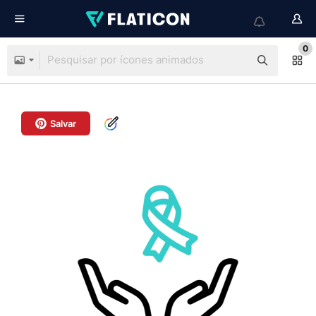
0
Salvar