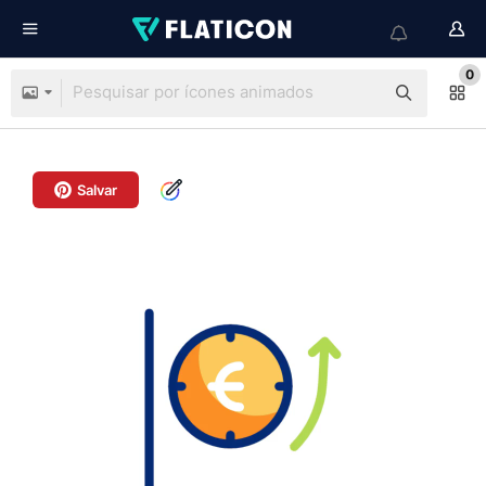
0
Salvar