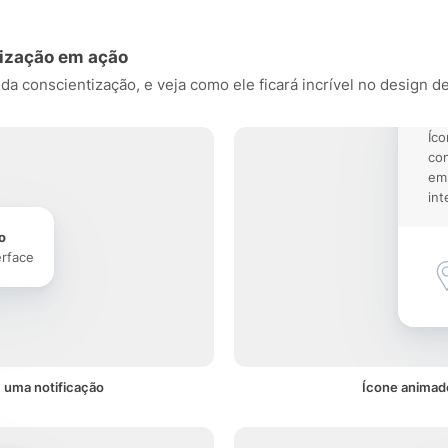
tização em ação
a conscientização, e veja como ele ficará incrível no design de 
Íco
con
em 
int
o
erface
 uma notificação
Ícone animado