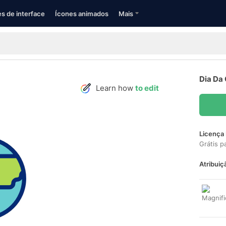
s de interface
Ícones animados
Mais
Dia Da
Learn how
to edit
Licença 
Grátis p
Atribuiç