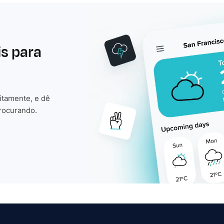
is para
itamente, e dê
rocurando.