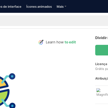
s de interface
Ícones animados
Mais
Dividir
Learn how
to edit
Licença 
Grátis p
Atribuiç