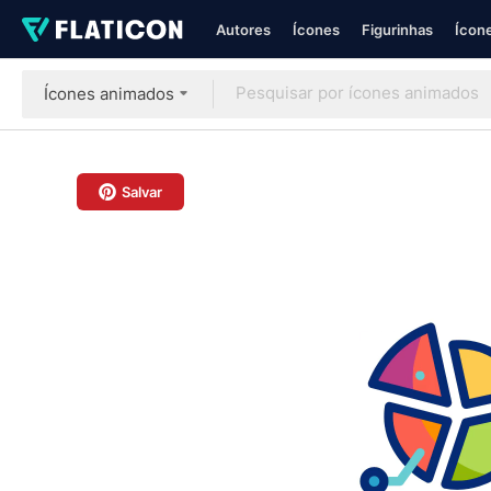
Autores
Ícones
Figurinhas
Ícone
Ícones animados
Salvar