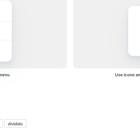
 menu
Use ícone an
dividido