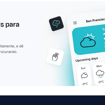
is para
itamente, e dê
rocurando.