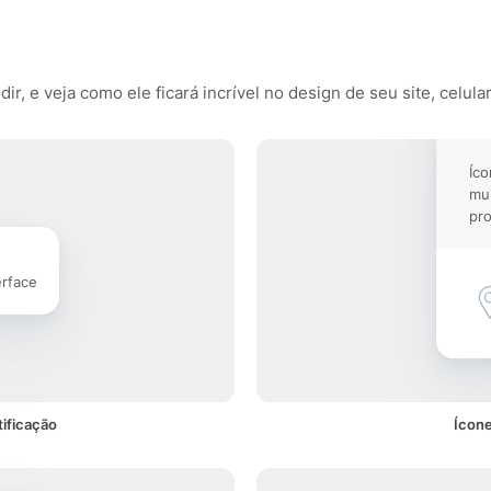
r, e veja como ele ficará incrível no design de seu site, celula
Íco
mu
pro
erface
ificação
Ícone