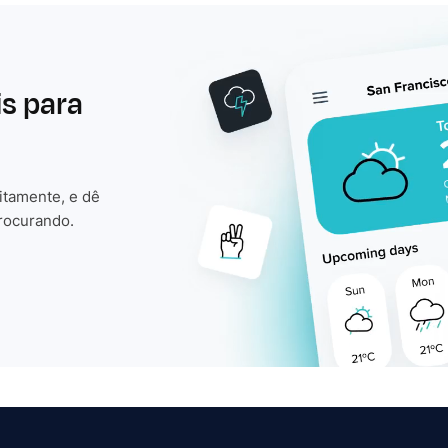
is para
itamente, e dê
rocurando.