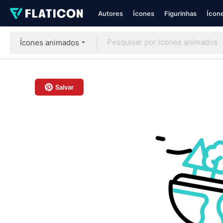
Autores
Ícones
Figurinhas
Ícone
Ícones animados
Salvar