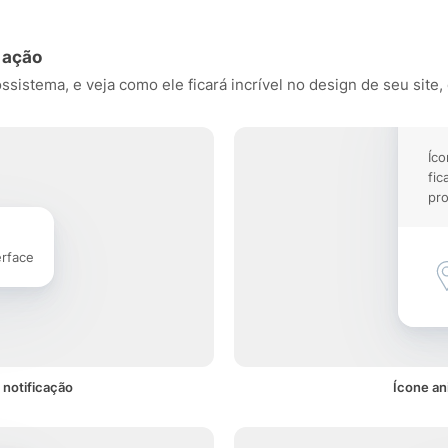
 ação
istema, e veja como ele ficará incrível no design de seu site, 
Íc
fic
pro
erface
notificação
Ícone an