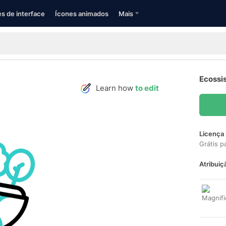
s de interface
Ícones animados
Mais
Ecossi
Learn how
to edit
Licença 
Grátis p
Atribuiç