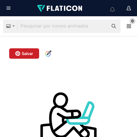
0
Salvar