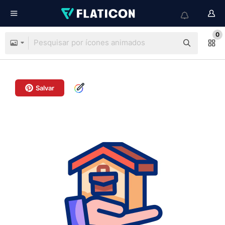
0
Salvar