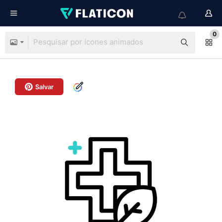
0
Salvar