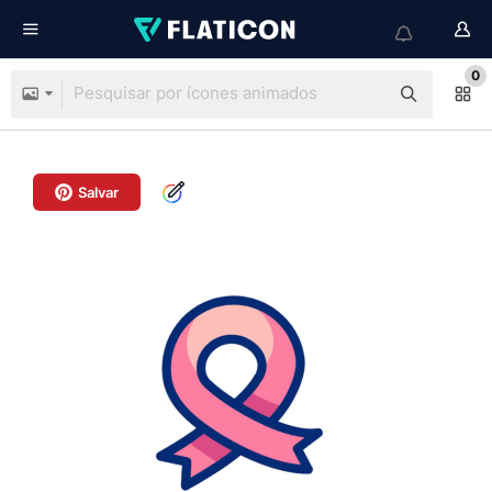
0
Salvar