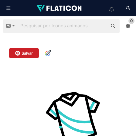
0
Salvar