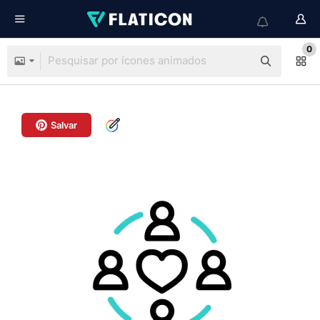
0
Salvar