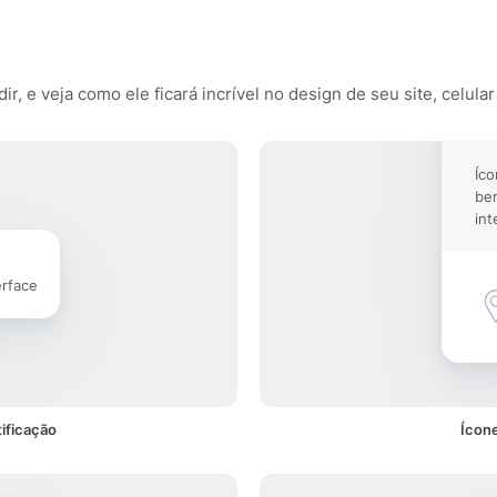
, e veja como ele ficará incrível no design de seu site, celular
Íco
be
int
erface
ificação
Ícone