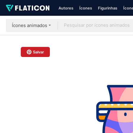
Autores
Ícones
Figurinhas
Ícone
Ícones animados
Salvar