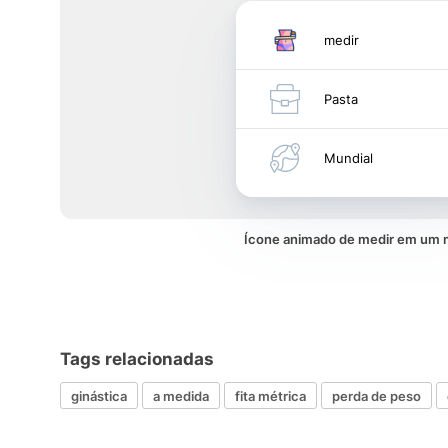
medir
Pasta
Mundial
Ícone animado de medir em um
Tags relacionadas
ginástica
a medida
fita métrica
perda de peso