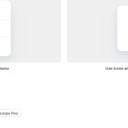
 menu
Use ícone a
corpo fino