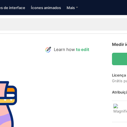
s de interface
Ícones animados
Mais
Medir 
Learn how
to edit
Licença 
Grátis p
Atribuiç