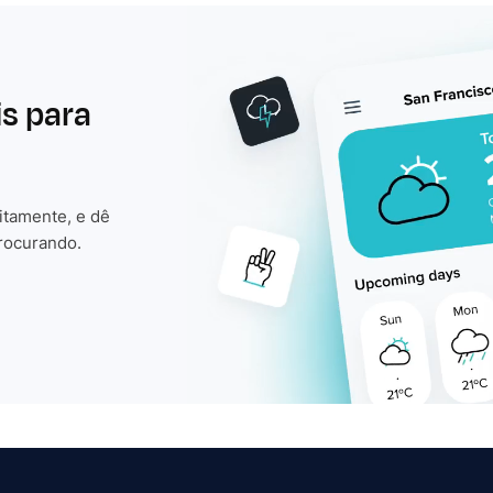
is para
itamente, e dê
rocurando.