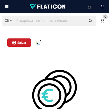
0
Salvar