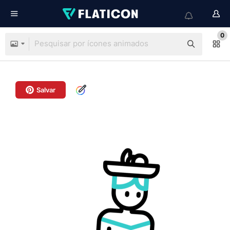
0
Salvar