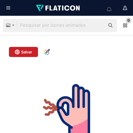
0
Salvar