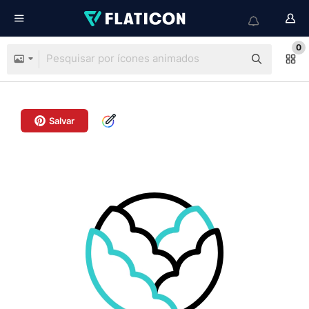
0
Salvar