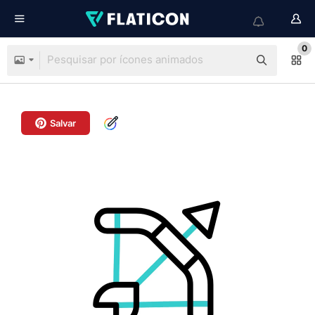
0
Salvar